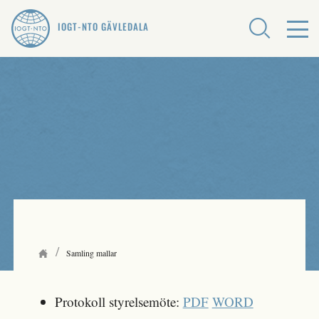
IOGT-NTO GÄVLEDALA
/
Samling mallar
Protokoll styrelsemöte:
PDF
WORD