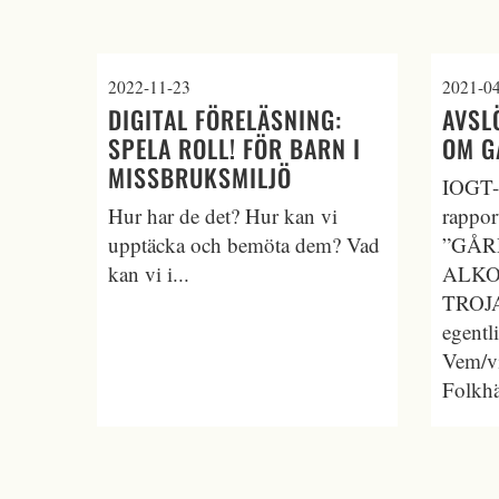
2022-11-23
2021-0
DIGITAL FÖRELÄSNING:
AVSL
SPELA ROLL! FÖR BARN I
OM G
MISSBRUKSMILJÖ
IOGT-
Hur har de det? Hur kan vi
rappor
upptäcka och bemöta dem? Vad
”GÅR
kan vi i...
ALKO
TROJ
egentl
Vem/vi
Folkhä