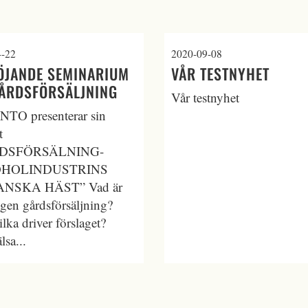
4-22
2020-09-08
ÖJANDE SEMINARIUM
VÅR TESTNYHET
ÅRDSFÖRSÄLJNING
Vår testnyhet
NTO presenterar sin
t
DSFÖRSÄLNING-
HOLINDUSTRINS
ANSKA HÄST” Vad är
igen gårdsförsäljning?
lka driver förslaget?
lsa...